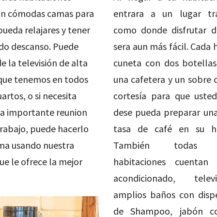
on cómodas camas para
entrara a un lugar tr
pueda relajares y tener
como donde disfrutar de
do descanso. Puede
sera aun más fácil. Cada 
e la televisión de alta
cuneta con dos botellas
 que tenemos en todos
una cafetera y un sobre 
artos, o si necesita
cortesía para que usted
a importante reunion
dese pueda preparar una
trabajo, puede hacerlo
tasa de café en su ha
ma usando nuestra
También todas n
ue le ofrece la mejor
habitaciones cuentan
acondicionado, tele
amplios baños con disp
de Shampoo, jabón co