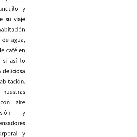
anquilo y
 su viaje
habitación
 de agua,
de café en
 si así lo
 deliciosa
bitación.
uestras
 con aire
visión y
ensadores
rporal y