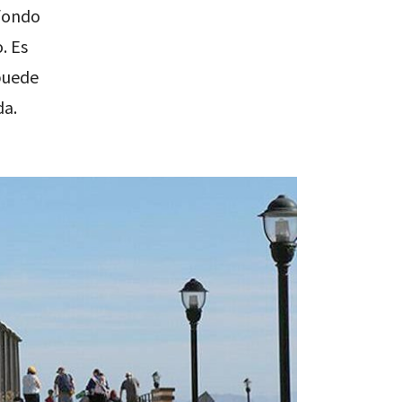
 fondo
. Es
puede
da.