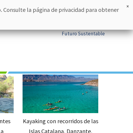
RESERVAR
ESPAÑOL
×
. Consulte la página de privacidad para obtener
rante oasis
Promociones
Blog
Contacto
Futuro Sustentable
ntes
Kayaking con recorridos de las
la
Islas Catalana, Danzante,