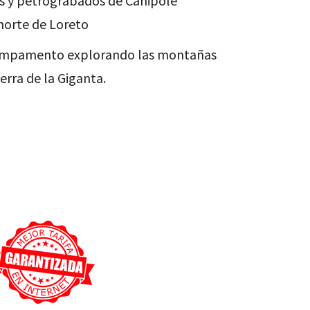
ras y petrograbados de Canipolé
 norte de Loreto
 campamento explorando las montañas
ierra de la Giganta.