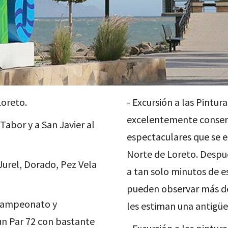
Loreto.
- Excursión a las Pintur
excelentemente conserv
abor y a San Javier al
espectaculares que se e
Norte de Loreto. Despué
Jurel, Dorado, Pez Vela
a tan solo minutos de e
pueden observar más de 5
 Campeonato y
les estiman una antigü
n Par 72 con bastante