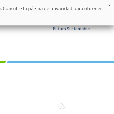
RESERVAR
ESPAÑOL
×
. Consulte la página de privacidad para obtener
rante oasis
Promociones
Blog
Contacto
Futuro Sustentable