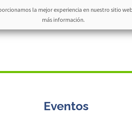
613 135 0211
porcionamos la mejor experiencia en nuestro sitio web
más información.
Hotel
Habitaciones
Eventos Oasis
Actividades
Restau
Eventos